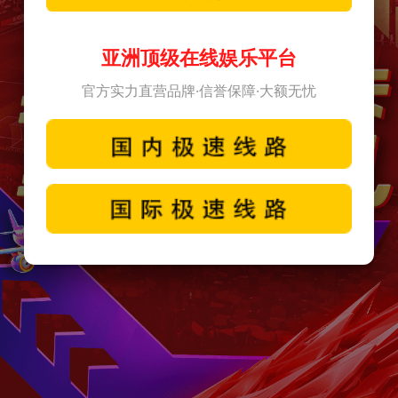
亚洲顶级在线娱乐平台
官方实力直营品牌·信誉保障·大额无忧